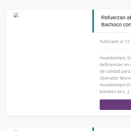
Refuerzan a
Bachoco con
Publicado el 12
Huatabampo, So
deficiencias en
de calidad para
Operador Munici
Huatabampo (OO
bombeo de […]