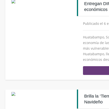
Entregan DI
económicos 
Publicado el 6 
Huatabampo, Son
economía de las 
más vulnerables
Huatabampo, lle
económicos dest
Brilla la ‘Ti
Navideño