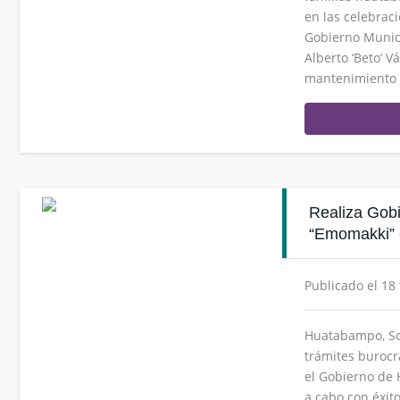
en las celebraci
Gobierno Munic
Alberto ‘Beto’ 
mantenimiento v
Realiza Gob
“Emomakki” e
Publicado el 18
Huatabampo, Son
trámites burocrá
el Gobierno de 
a cabo con éxit