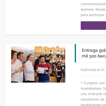
conmemoración d
Autismo. Desde 
para participar
Entrega gob
mil 300 bec
Publicado el 31
* Cumplen con c
Huatabampo, So
una inversión s
estudiantes de 
Huatabampo por 