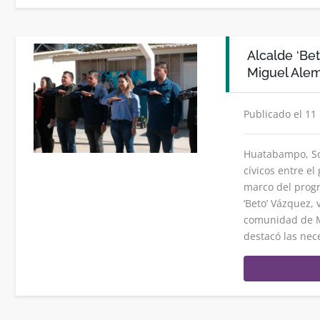
Alcalde ‘Bet
Miguel Alem
Publicado el 11
Huatabampo, Son
cívicos entre e
marco del progr
‘Beto’ Vázquez, 
comunidad de M
destacó las ne