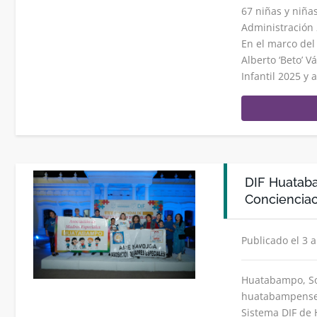
67 niñas y niña
Administración 
En el marco del
Alberto ‘Beto’ V
Infantil 2025 y 
DIF Huatab
Concienciac
Publicado el 3 a
Huatabampo, Son
huatabampenses 
Sistema DIF de