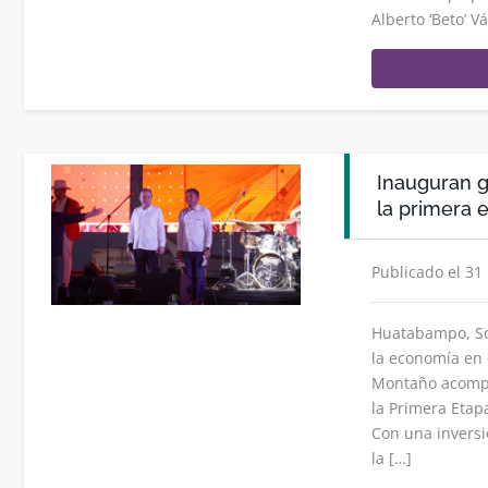
Alberto ‘Beto’ V
Inauguran g
la primera 
Publicado el 31
Huatabampo, Son
la economía en 
Montaño acompa
la Primera Etap
Con una inversi
la […]