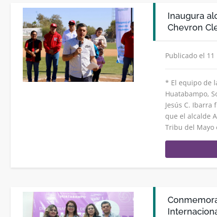
Inaugura alc
Chevron Cle
Publicado el 11
* El equipo de l
Huatabampo, Son
Jesús C. Ibarra 
que el alcalde A
Tribu del Mayo 
Conmemora 
Internaciona