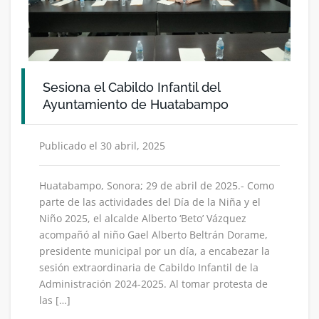
Sesiona el Cabildo Infantil del
Ayuntamiento de Huatabampo
Publicado el 30 abril, 2025
Huatabampo, Sonora; 29 de abril de 2025.- Como
parte de las actividades del Día de la Niña y el
Niño 2025, el alcalde Alberto ‘Beto’ Vázquez
acompañó al niño Gael Alberto Beltrán Dorame,
presidente municipal por un día, a encabezar la
sesión extraordinaria de Cabildo Infantil de la
Administración 2024-2025. Al tomar protesta de
las […]