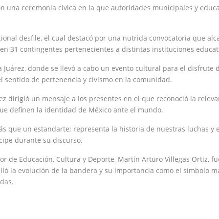
con una ceremonia cívica en la que autoridades municipales y educa
icional desfile, el cual destacó por una nutrida convocatoria que al
en 31 contingentes pertenecientes a distintas instituciones educati
a Juárez, donde se llevó a cabo un evento cultural para el disfrute d
 sentido de pertenencia y civismo en la comunidad.
ez dirigió un mensaje a los presentes en el que reconoció la releva
ue definen la identidad de México ante el mundo.
que un estandarte; representa la historia de nuestras luchas y e
cipe durante su discurso.
ctor de Educación, Cultura y Deporte, Martín Arturo Villegas Ortiz, f
alló la evolución de la bandera y su importancia como el símbolo m
das.