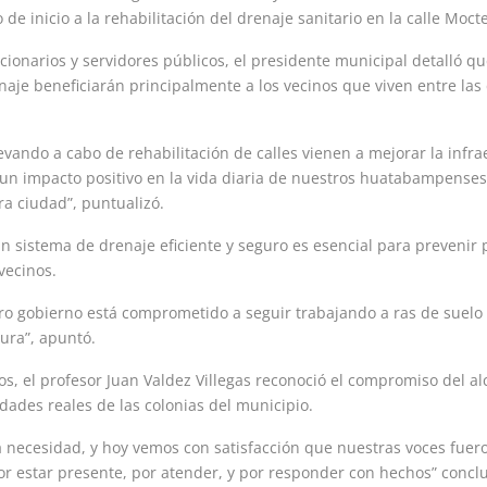
 de inicio a la rehabilitación del drenaje sanitario en la calle Moc
onarios y servidores públicos, el presidente municipal detalló qu
aje beneficiarán principalmente a los vecinos que viven entre las 
levando a cabo de rehabilitación de calles vienen a mejorar la infr
 un impacto positivo en la vida diaria de nuestros huatabampenses 
ra ciudad”, puntualizó.
un sistema de drenaje eficiente y seguro es esencial para prevenir
vecinos.
ro gobierno está comprometido a seguir trabajando a ras de suelo
tura”, apuntó.
os, el profesor Juan Valdez Villegas reconoció el compromiso del a
dades reales de las colonias del municipio.
a necesidad, y hoy vemos con satisfacción que nuestras voces fuer
por estar presente, por atender, y por responder con hechos” concl